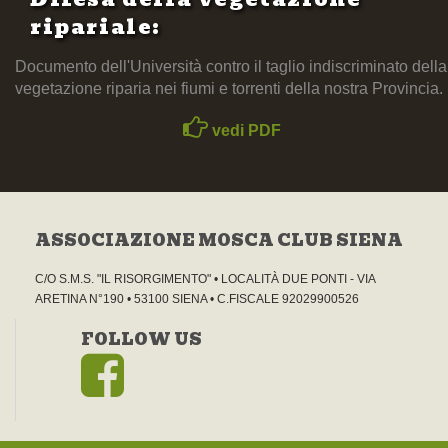
ripariale:
Documento dell'Università contro il taglio indiscriminato della
vegetazione riparia nei fiumi e torrenti della nostra Provincia.
vedi PDF
ASSOCIAZIONE MOSCA CLUB SIENA
C/O S.M.S. "IL RISORGIMENTO" • LOCALITÀ DUE PONTI - VIA
ARETINA N°190 • 53100 SIENA • C.FISCALE 92029900526
FOLLOW US